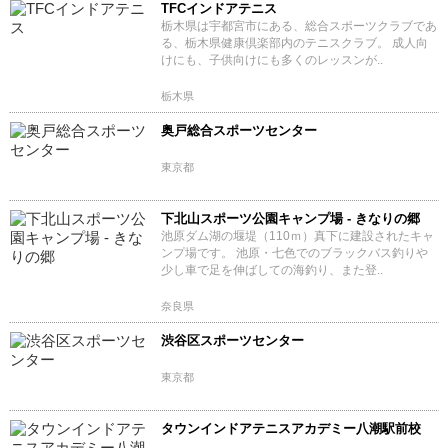
TFCインドアテニス
栃木県は宇都宮市にある、総合スポーツクラブであ
る、栃木県健康倶楽部内のテニスクラブ。 成人向
けにも、子供向けにも多くのレッスンが..
栃木県
奥戸総合スポーツセンター
東京都
下北山スポーツ公園キャンプ場 - きなりの郷
池原ダム湖の堰堤（110ｍ）真下に建設されたキャ
ンプ場です。 池原・七色でのブラックバス釣りや
少し車で足を伸ばしての海釣り、また登..
奈良県
渋谷区スポーツセンター
東京都
タウンインドアテニスアカデミー八潮駅前校