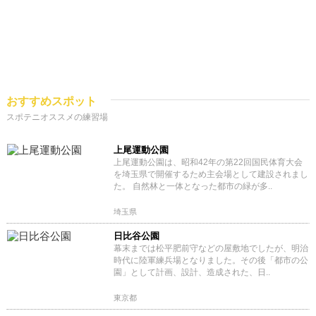
おすすめスポット
スポテニオススメの練習場
上尾運動公園
上尾運動公園は、昭和42年の第22回国民体育大会
を埼玉県で開催するため主会場として建設されまし
た。 自然林と一体となった都市の緑が多..
埼玉県
日比谷公園
幕末までは松平肥前守などの屋敷地でしたが、明治
時代に陸軍練兵場となりました。その後「都市の公
園」として計画、設計、造成された、日..
東京都