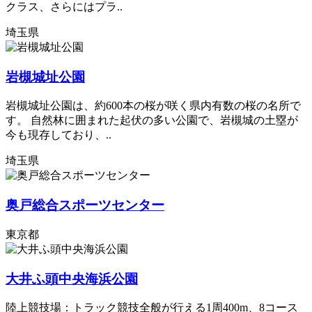
クラス、さらにはプラ..
埼玉県
岩槻城址公園
岩槻城址公園は、約600本の桜が咲く県内有数の桜の名所で
す。 自然林に囲まれた起伏の多い公園で、岩槻城の土塁が
今も現存しており、..
埼玉県
奥戸総合スポーツセンター
東京都
大井ふ頭中央海浜公園
陸上競技場：トラック競技全般が行える1周400m、8コース