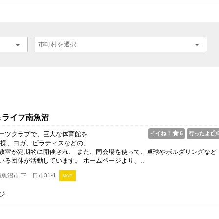
＆ライフ南魚沼
ーツクラブで、巨大な体育館を
イイね！
6
行ったよ
体操、ヨガ、ピラティスなどの、
教室が定期的に開催され、 また、同会場を使って、卓球やボルダリングなど
いる団体が活動しています。 ホームページより、..
魚沼市 下一日市31‐1
MAP
ジ