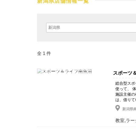
新潟県店舗情報一覧
全 1 件
スポーツ
総合型スポ
使って、 
施設主催の
は、借りて
新潟県南
教室,ラー