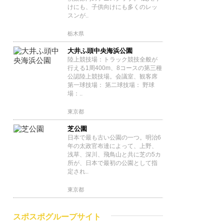
けにも、子供向けにも多くのレッ
スンが..
栃木県
大井ふ頭中央海浜公園
陸上競技場：トラック競技全般が
行える1周400m、8コースの第三種
公認陸上競技場。会議室、観客席
第一球技場： 第二球技場： 野球
場：..
東京都
芝公園
日本で最も古い公園の一つ。明治6
年の太政官布達によって、上野、
浅草、深川、飛鳥山と共に芝の5カ
所が、日本で最初の公園として指
定され..
東京都
スポスポグループサイト