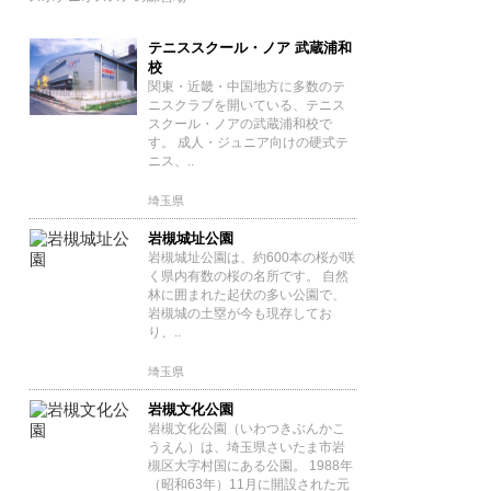
テニススクール・ノア 武蔵浦和
校
関東・近畿・中国地方に多数のテ
ニスクラブを開いている、テニス
スクール・ノアの武蔵浦和校で
す。 成人・ジュニア向けの硬式テ
ニス、..
埼玉県
岩槻城址公園
岩槻城址公園は、約600本の桜が咲
く県内有数の桜の名所です。 自然
林に囲まれた起伏の多い公園で、
岩槻城の土塁が今も現存してお
り、..
埼玉県
岩槻文化公園
岩槻文化公園（いわつきぶんかこ
うえん）は、埼玉県さいたま市岩
槻区大字村国にある公園。 1988年
（昭和63年）11月に開設された元