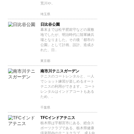
荒川や..
埼玉県
日比谷公園
幕末までは松平肥前守などの屋敷
地でしたが、明治時代に陸軍練兵
場となりました。その後「都市の
公園」として計画、設計、造成さ
れた、日..
東京都
南市川テニスガーデン
テニスのコートレンタルと、一人
でショット練習が楽しめるオート
テニスの利用ができます。 コート
レンタルはインドアコートもある
ため、..
千葉県
TFCインドアテニス
栃木県は宇都宮市にある、総合ス
ポーツクラブである、栃木県健康
倶楽部内のテニスクラブ。 成人向