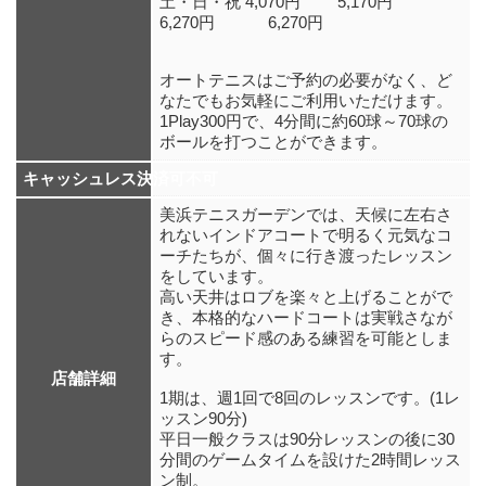
土・日・祝 4,070円 5,170円
6,270円 6,270円
オートテニスはご予約の必要がなく、ど
なたでもお気軽にご利用いただけます。
1Play300円で、4分間に約60球～70球の
ボールを打つことができます。
キャッシュレス決済可不可
美浜テニスガーデンでは、天候に左右さ
れないインドアコートで明るく元気なコ
ーチたちが、個々に行き渡ったレッスン
をしています。
高い天井はロブを楽々と上げることがで
き、本格的なハードコートは実戦さなが
らのスピード感のある練習を可能としま
す。
店舗詳細
1期は、週1回で8回のレッスンです。(1レ
ッスン90分)
平日一般クラスは90分レッスンの後に30
分間のゲームタイムを設けた2時間レッス
ン制。