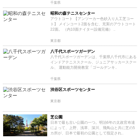
千葉県
昭和の森テニスセンター
アウトコート 【アンツーカー色砂入り人工芝コー
ト】 メインコート2面を含む、充実のアウトコート
22面。 （内10面ナイター設備完備） ..
東京都
八千代スポーツガーデン
八千代スポーツガーデンは、千葉県八千代市にある
インドアテニススクール、ジュニアサッカースクー
ル、 運動能力開発教室「ゴールデンキ..
千葉県
渋谷区スポーツセンター
東京都
芝公園
日本で最も古い公園の一つ。明治6年の太政官布達
によって、上野、浅草、深川、飛鳥山と共に芝の5
カ所が、日本で最初の公園として指定され..