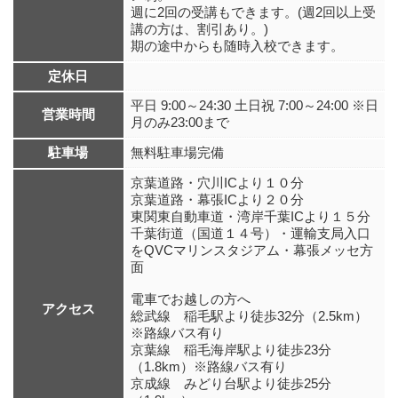
週に2回の受講もできます。(週2回以上受
講の方は、割引あり。)
期の途中からも随時入校できます。
定休日
平日 9:00～24:30 土日祝 7:00～24:00 ※日
営業時間
月のみ23:00まで
駐車場
無料駐車場完備
京葉道路・穴川ICより１０分
京葉道路・幕張ICより２０分
東関東自動車道・湾岸千葉ICより１５分
千葉街道（国道１４号）・運輸支局入口
をQVCマリンスタジアム・幕張メッセ方
面
電車でお越しの方へ
アクセス
総武線 稲毛駅より徒歩32分（2.5km）
※路線バス有り
京葉線 稲毛海岸駅より徒歩23分
（1.8km）※路線バス有り
京成線 みどり台駅より徒歩25分