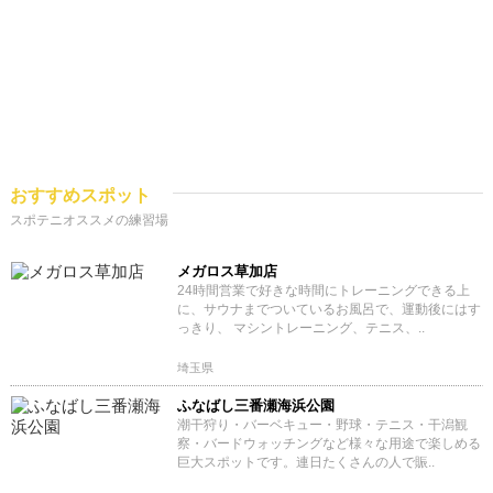
おすすめスポット
スポテニオススメの練習場
メガロス草加店
24時間営業で好きな時間にトレーニングできる上
に、サウナまでついているお風呂で、運動後にはす
っきり、 マシントレーニング、テニス、..
埼玉県
ふなばし三番瀬海浜公園
潮干狩り・バーベキュー・野球・テニス・干潟観
察・バードウォッチングなど様々な用途で楽しめる
巨大スポットです。連日たくさんの人で賑..