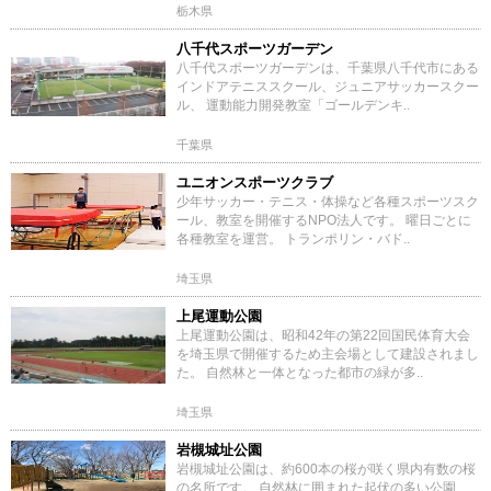
栃木県
八千代スポーツガーデン
八千代スポーツガーデンは、千葉県八千代市にある
インドアテニススクール、ジュニアサッカースクー
ル、 運動能力開発教室「ゴールデンキ..
千葉県
ユニオンスポーツクラブ
少年サッカー・テニス・体操など各種スポーツスク
ール、教室を開催するNPO法人です。 曜日ごとに
各種教室を運営。 トランポリン・バド..
埼玉県
上尾運動公園
上尾運動公園は、昭和42年の第22回国民体育大会
を埼玉県で開催するため主会場として建設されまし
た。 自然林と一体となった都市の緑が多..
埼玉県
岩槻城址公園
岩槻城址公園は、約600本の桜が咲く県内有数の桜
の名所です。 自然林に囲まれた起伏の多い公園