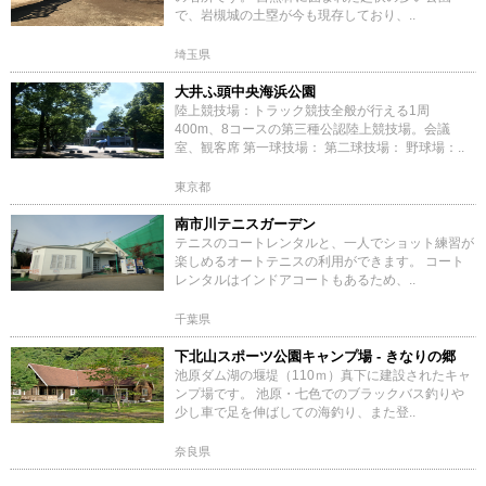
で、岩槻城の土塁が今も現存しており、..
埼玉県
大井ふ頭中央海浜公園
陸上競技場：トラック競技全般が行える1周
400m、8コースの第三種公認陸上競技場。会議
室、観客席 第一球技場： 第二球技場： 野球場：..
東京都
南市川テニスガーデン
テニスのコートレンタルと、一人でショット練習が
楽しめるオートテニスの利用ができます。 コート
レンタルはインドアコートもあるため、..
千葉県
下北山スポーツ公園キャンプ場 - きなりの郷
池原ダム湖の堰堤（110ｍ）真下に建設されたキャ
ンプ場です。 池原・七色でのブラックバス釣りや
少し車で足を伸ばしての海釣り、また登..
奈良県