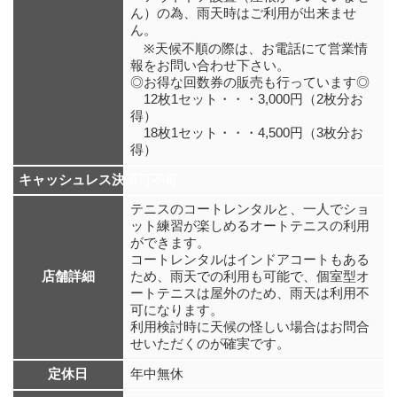
ん）の為、雨天時はご利用が出来ませ
ん。
※天候不順の際は、お電話にて営業情
報をお問い合わせ下さい。
◎お得な回数券の販売も行っています◎
12枚1セット・・・3,000円（2枚分お
得）
18枚1セット・・・4,500円（3枚分お
得）
キャッシュレス決済可不可
テニスのコートレンタルと、一人でショ
ット練習が楽しめるオートテニスの利用
ができます。
コートレンタルはインドアコートもある
店舗詳細
ため、雨天での利用も可能で、個室型オ
ートテニスは屋外のため、雨天は利用不
可になります。
利用検討時に天候の怪しい場合はお問合
せいただくのが確実です。
定休日
年中無休