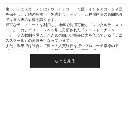
南市川テニスガーデンはアウトドアコート５面・インドアコート９面
を保有し、近隣の船橋市・習志野市・浦安市・江戸川区等の民間施設
では最大級の規模を誇ります。
豊富なテニスコートを利用し、通年で利用可能な『レンタルテニスコ
ート』・カテゴリー・レベル別に分類された『テニストーナメン
ト』・少人数制を導入したきめの細かい指導に力を入れている『テニ
ススクール』の運営を行なっています。
また、近年では試合にて数々の入賞経験を持つプロコーチ指導の下
『ソフトテニススクール』を新しく開講し、幅広い層のテニスプレー
ヤーに親しまれています。
付帯設備として『プロショップ』・『オートテニス』を完備し、テニ
スの事なら何でも叶うテニスクラブを目指しています。