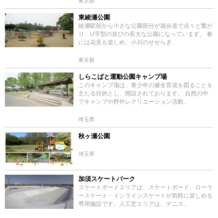
東京都
東綾瀬公園
綾瀬駅前から小さな公園部分が遊歩道で点々と繋が
り、U字型の並びの長大な公園になっています。 春
には花見も楽しめ、小川のせせらぎ..
東京都
しらこばと運動公園キャンプ場
このキャンプ場は、青少年の健全育成を図ることを
主たる目的とし、開設されております。 自然の中
でキャンプや野外レクリエーション活動..
埼玉県
秋ヶ瀬公園
埼玉県
加須スケートパーク
スケートボードエリアは、スケートボード、ローラ
ースケート・インラインスケートが気軽に楽しめる
専用施設です。人工芝エリアは、テニス..