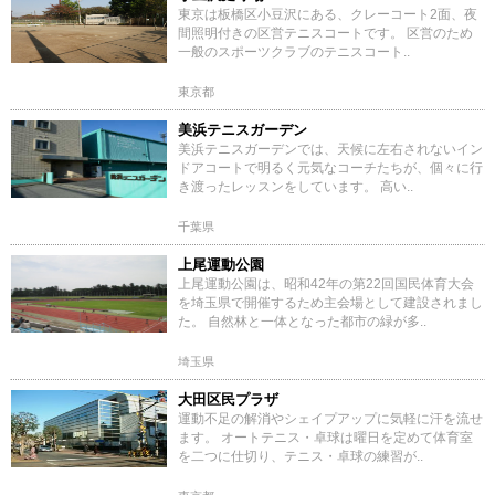
東京は板橋区小豆沢にある、クレーコート2面、夜
間照明付きの区営テニスコートです。 区営のため
一般のスポーツクラブのテニスコート..
東京都
美浜テニスガーデン
美浜テニスガーデンでは、天候に左右されないイン
ドアコートで明るく元気なコーチたちが、個々に行
き渡ったレッスンをしています。 高い..
千葉県
上尾運動公園
上尾運動公園は、昭和42年の第22回国民体育大会
を埼玉県で開催するため主会場として建設されまし
た。 自然林と一体となった都市の緑が多..
埼玉県
大田区民プラザ
運動不足の解消やシェイプアップに気軽に汗を流せ
ます。 オートテニス・卓球は曜日を定めて体育室
を二つに仕切り、テニス・卓球の練習が..