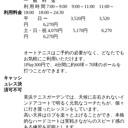
一 般 料 金
利 用 時 間 7:00～9:00 9:00～11:00 11:00～
利用料金
18:00 18:00～24:30
平 日 ー 3,520円 3,520
円 6,270円
土・日・祝 4,070円 5,170円 6,270
円 6,270円
オートテニスはご予約の必要がなく、どなたでも
お気軽にご利用いただけます。
1Play300円で、4分間に約60球～70球のボールを
打つことができます。
キャッシ
ュレス決
済可不可
美浜テニスガーデンでは、天候に左右されないイ
ンドアコートで明るく元気なコーチたちが、個々
に行き渡ったレッスンをしています。
高い天井はロブを楽々と上げることができ、本格
的なハードコートは実戦さながらのスピード感の
ある練習を可能とします。