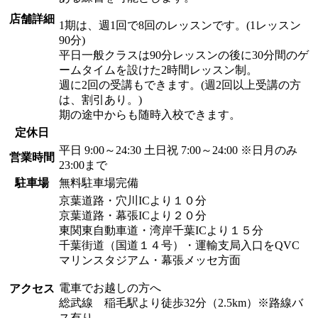
店舗詳細
1期は、週1回で8回のレッスンです。(1レッスン
90分)
平日一般クラスは90分レッスンの後に30分間のゲ
ームタイムを設けた2時間レッスン制。
週に2回の受講もできます。(週2回以上受講の方
は、割引あり。)
期の途中からも随時入校できます。
定休日
平日 9:00～24:30 土日祝 7:00～24:00 ※日月のみ
営業時間
23:00まで
駐車場
無料駐車場完備
京葉道路・穴川ICより１０分
京葉道路・幕張ICより２０分
東関東自動車道・湾岸千葉ICより１５分
千葉街道（国道１４号）・運輸支局入口をQVC
マリンスタジアム・幕張メッセ方面
電車でお越しの方へ
アクセス
総武線 稲毛駅より徒歩32分（2.5km）※路線バ
ス有り