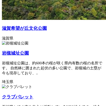
滋賀希望が丘文化公園
滋賀県
岩槻城址公園
岩槻城址公園は、約600本の桜が咲く県内有数の桜の名所で
す。 自然林に囲まれた起伏の多い公園で、岩槻城の土塁が
今も現存しており、..
埼玉県
クラブパレット