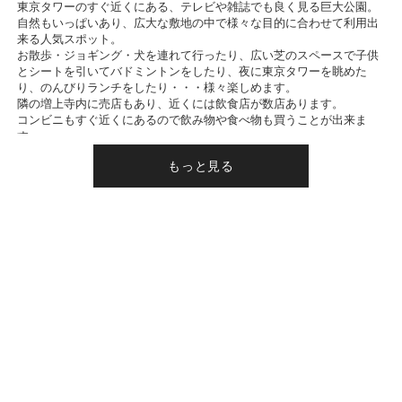
東京タワーのすぐ近くにある、テレビや雑誌でも良く見る巨大公園。
自然もいっぱいあり、広大な敷地の中で様々な目的に合わせて利用出
来る人気スポット。
お散歩・ジョギング・犬を連れて行ったり、広い芝のスペースで子供
とシートを引いてバドミントンをしたり、夜に東京タワーを眺めた
り、のんびりランチをしたり・・・様々楽しめます。
隣の増上寺内に売店もあり、近くには飲食店が数店あります。
コンビニもすぐ近くにあるので飲み物や食べ物も買うことが出来ま
す。