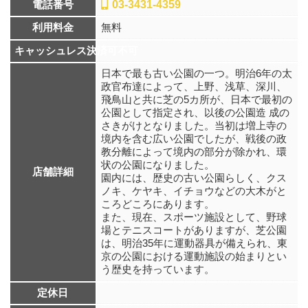
電話番号
03-3431-4359
利用料金
無料
キャッシュレス決済可不可
日本で最も古い公園の一つ。明治6年の太
政官布達によって、上野、浅草、深川、
飛鳥山と共に芝の5カ所が、日本で最初の
公園として指定され、以後の公園造 成の
さきがけとなりました。当初は増上寺の
境内を含む広い公園でしたが、戦後の政
教分離によって境内の部分が除かれ、環
状の公園になりました。
店舗詳細
園内には、歴史の古い公園らしく、クス
ノキ、ケヤキ、イチョウなどの大木がと
ころどころにあります。
また、現在、スポーツ施設として、野球
場とテニスコートがありますが、芝公園
は、明治35年に運動器具が備えられ、東
京の公園における運動施設の始まりとい
う歴史を持っています。
定休日