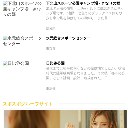
下北山スポーツ公園キャンプ場 - きなりの郷
池原ダム湖の堰堤（110ｍ）真下に建設されたキャ
ンプ場です。 池原・七色でのブラックバス釣りや
少し車で足を伸ばしての海釣り、また登..
奈良県
水元総合スポーツセンター
東京都
日比谷公園
幕末までは松平肥前守などの屋敷地でしたが、明治
時代に陸軍練兵場となりました。その後「都市の公
園」として計画、設計、造成された、日..
東京都
スポスポグループサイト