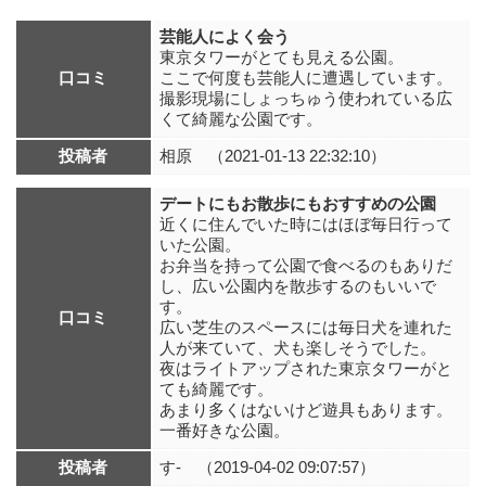
芸能人によく会う
東京タワーがとても見える公園。
口コミ
ここで何度も芸能人に遭遇しています。
撮影現場にしょっちゅう使われている広
くて綺麗な公園です。
投稿者
相原 （2021-01-13 22:32:10）
デートにもお散歩にもおすすめの公園
近くに住んでいた時にはほぼ毎日行って
いた公園。
お弁当を持って公園で食べるのもありだ
し、広い公園内を散歩するのもいいで
す。
口コミ
広い芝生のスペースには毎日犬を連れた
人が来ていて、犬も楽しそうでした。
夜はライトアップされた東京タワーがと
ても綺麗です。
あまり多くはないけど遊具もあります。
一番好きな公園。
投稿者
す- （2019-04-02 09:07:57）