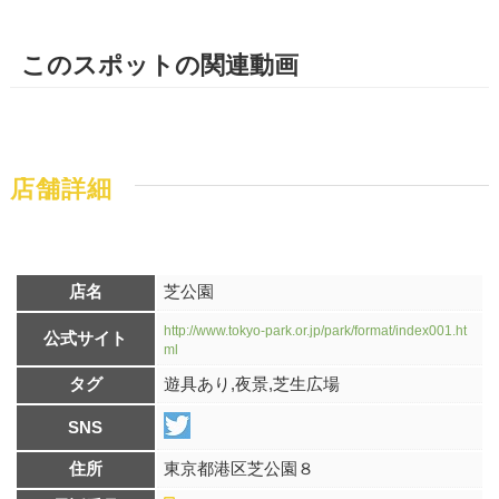
このスポットの関連動画
店舗詳細
店名
芝公園
http://www.tokyo-park.or.jp/park/format/index001.ht
公式サイト
ml
タグ
遊具あり,夜景,芝生広場
SNS
住所
東京都港区芝公園８