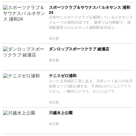
スポーツクラブ＆サウナスパ ルネサンス 浦和
24
日本中にスポーツクラブを展開しているルネサンス
グループの浦和24店です。 最寄りは与野駅で、浦
和駅最寄りのルネサンス浦和駅前24店と..
埼玉県
ダンロップスポーツクラブ 綾瀬店
東京都
テニスゼロ浦和
さいたま市緑区三室にある、天井シートありの全天
候型コート3面を擁する、子供向けのジュニアクラ
スから、一般向けクラス、さらにはプラ..
埼玉県
川越水上公園
埼玉県