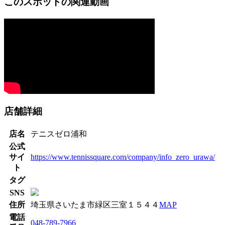
このスポットの関連動画
店舗詳細
店名
テニスゼロ浦和
公式
サイ
https://www.tennissquare.com/company/info_zero_urawa/
ト
タグ
SNS
住所
埼玉県さいたま市緑区三室１５４４
MAP
電話
048-789-7966