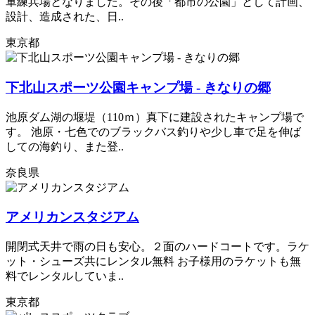
軍練兵場となりました。その後「都市の公園」として計画、
設計、造成された、日..
東京都
下北山スポーツ公園キャンプ場 - きなりの郷
池原ダム湖の堰堤（110ｍ）真下に建設されたキャンプ場で
す。 池原・七色でのブラックバス釣りや少し車で足を伸ば
しての海釣り、また登..
奈良県
アメリカンスタジアム
開閉式天井で雨の日も安心。２面のハードコートです。ラケ
ット・シューズ共にレンタル無料 お子様用のラケットも無
料でレンタルしていま..
東京都