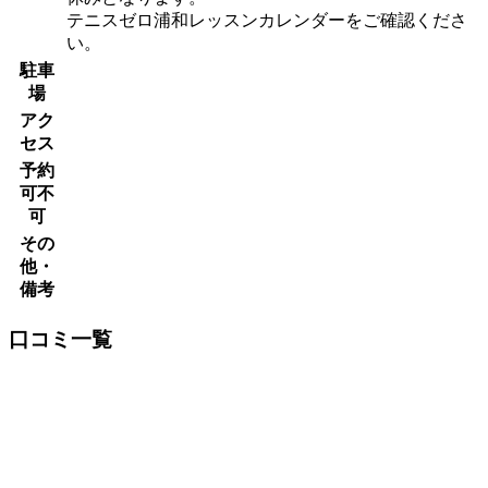
テニスゼロ浦和レッスンカレンダーをご確認くださ
い。
駐車
場
アク
セス
予約
可不
可
その
他・
備考
口コミ一覧