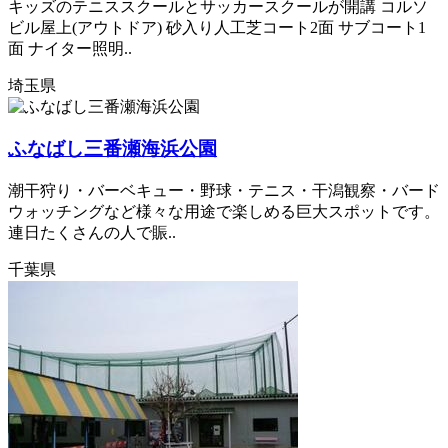
キッズのテニススクールとサッカースクールが開講 コルソ
ビル屋上(アウトドア) 砂入り人工芝コート2面 サブコート1
面 ナイター照明..
埼玉県
ふなばし三番瀬海浜公園
潮干狩り・バーベキュー・野球・テニス・干潟観察・バード
ウォッチングなど様々な用途で楽しめる巨大スポットです。
連日たくさんの人で賑..
千葉県