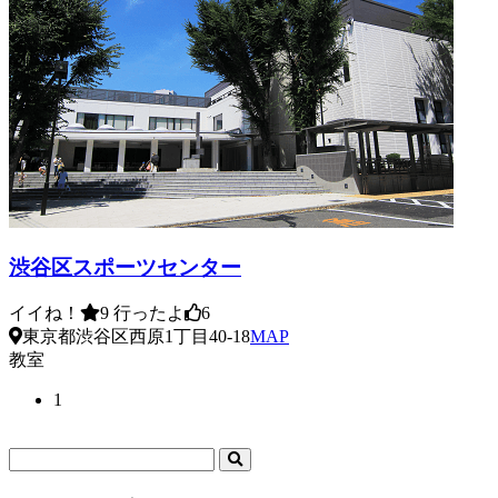
渋谷区スポーツセンター
イイね！
9
行ったよ
6
東京都渋谷区西原1丁目40-18
MAP
教室
1