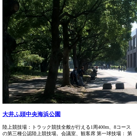
大井ふ頭中央海浜公園
陸上競技場：トラック競技全般が行える1周400m、8コース
の第三種公認陸上競技場。会議室、観客席 第一球技場： 第